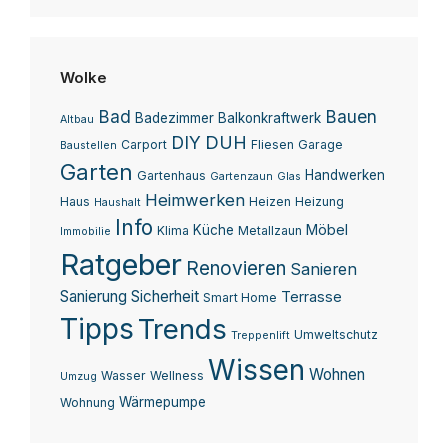
Wolke
Bad
Bauen
Badezimmer
Balkonkraftwerk
Altbau
DUH
DIY
Carport
Fliesen
Garage
Baustellen
Garten
Handwerken
Gartenhaus
Gartenzaun
Glas
Heimwerken
Haus
Heizen
Heizung
Haushalt
Info
Möbel
Küche
Klima
Metallzaun
Immobilie
Ratgeber
Renovieren
Sanieren
Sanierung
Sicherheit
Terrasse
Smart Home
Tipps
Trends
Umweltschutz
Treppenlift
Wissen
Wohnen
Wasser
Wellness
Umzug
Wärmepumpe
Wohnung