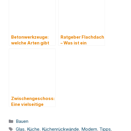
Betonwerkzeuge:
Ratgeber Flachdach
welche Arten gibt
– Was ist ein
es und wie
Flachdach?
verwende ich sie
sicher?
Zwischengeschoss:
Eine vielseitige
Lösung für mehr
Raum und
Kategorien
Bauen
Funktionalität
Schlagwörter
Glas
,
Küche
,
Küchenrückwände
,
Modern
,
Tipps
,