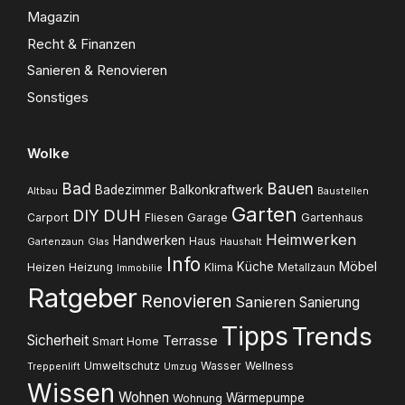
Magazin
Recht & Finanzen
Sanieren & Renovieren
Sonstiges
Wolke
Bad
Bauen
Badezimmer
Balkonkraftwerk
Altbau
Baustellen
Garten
DUH
DIY
Carport
Fliesen
Garage
Gartenhaus
Heimwerken
Handwerken
Haus
Gartenzaun
Glas
Haushalt
Info
Möbel
Küche
Heizen
Heizung
Klima
Metallzaun
Immobilie
Ratgeber
Renovieren
Sanieren
Sanierung
Tipps
Trends
Sicherheit
Terrasse
Smart Home
Umweltschutz
Wasser
Wellness
Treppenlift
Umzug
Wissen
Wohnen
Wärmepumpe
Wohnung